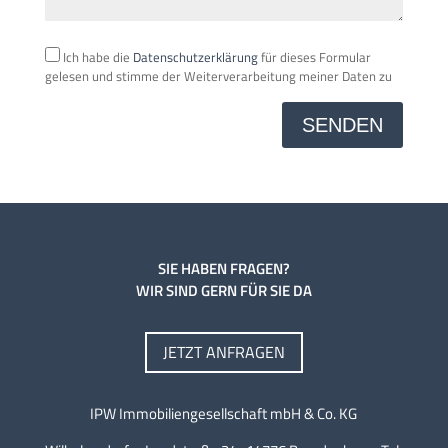
Ich habe die
Datenschutzerklärung
für dieses Formular
gelesen und stimme der Weiterverarbeitung meiner Daten zu
A
l
t
e
r
n
a
t
SIE HABEN FRAGEN?
i
WIR SIND GERN FÜR SIE DA
v
e
JETZT ANFRAGEN
:
IPW Immobiliengesellschaft mbH & Co. KG