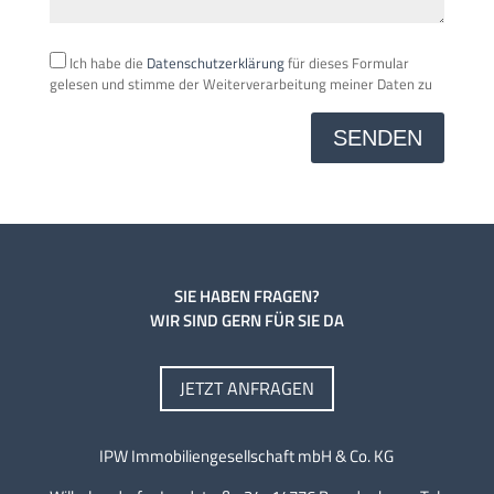
Ich habe die
Datenschutzerklärung
für dieses Formular
gelesen und stimme der Weiterverarbeitung meiner Daten zu
A
l
t
e
r
n
a
t
SIE HABEN FRAGEN?
i
WIR SIND GERN FÜR SIE DA
v
e
JETZT ANFRAGEN
:
IPW Immobiliengesellschaft mbH & Co. KG