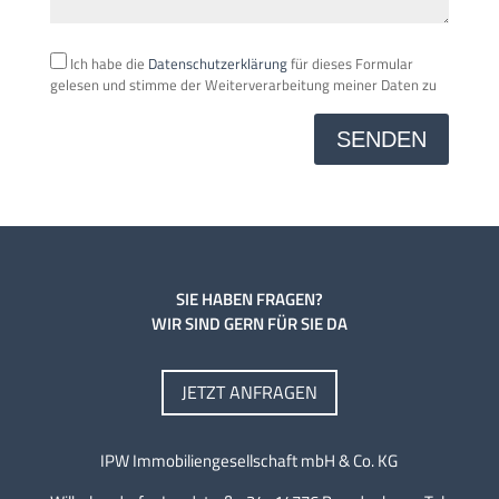
Ich habe die
Datenschutzerklärung
für dieses Formular
gelesen und stimme der Weiterverarbeitung meiner Daten zu
A
l
t
e
r
n
a
t
SIE HABEN FRAGEN?
i
WIR SIND GERN FÜR SIE DA
v
e
JETZT ANFRAGEN
:
IPW Immobiliengesellschaft mbH & Co. KG